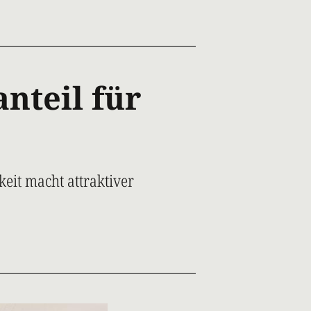
nteil für
s
eit macht attraktiver