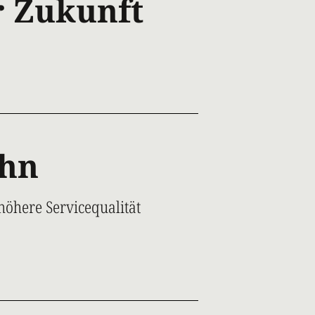
r Zukunft
ahn
höhere Servicequalität