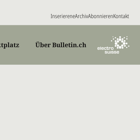
Inserieren
eArchiv
Abonnieren
Kontakt
tplatz
Über Bulletin.ch