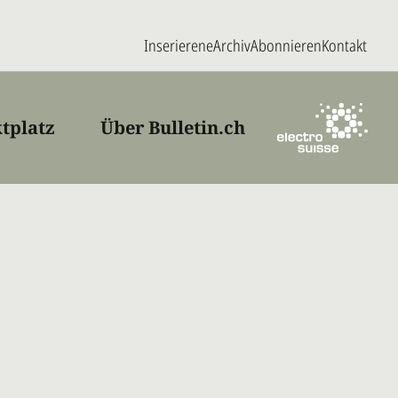
Inserieren
eArchiv
Abonnieren
Kontakt
tplatz
Über Bulletin.ch