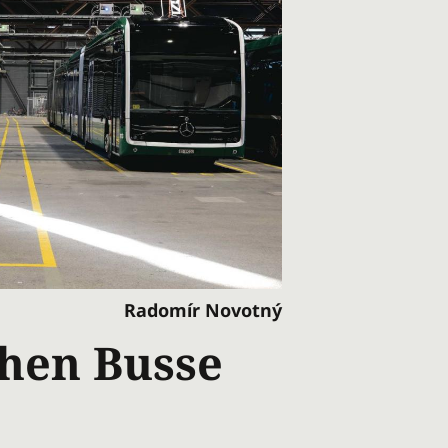
Radomír Novotný
chen Busse