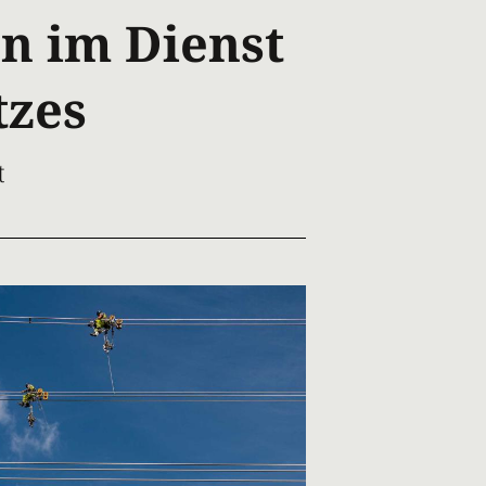
n im Dienst
tzes
t