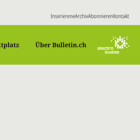
Inserieren
eArchiv
Abonnieren
Kontakt
tplatz
Über Bulletin.ch