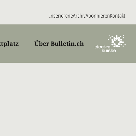
Inserieren
eArchiv
Abonnieren
Kontakt
tplatz
Über Bulletin.ch