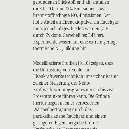
gebundenen Stickstoff enthält, entfallen
direkte CO
- und SO
-Emissionen sowie
2
x
brennstoffbedingte NO
-Emissionen. Der
x
hohe Anteil an Eisenoxidpulver im Rauchgas
muss jedoch abgeschieden werden (z. B.
durch Zyklone, Gewebefilter, E-Filter).
Experimente weisen auf eine extrem geringe
thermische NO
-Bildung hin.
x
Modellbasierte Studien [9, 10] zeigen, dass
die Umrüstung von Kohle- auf
Eisenkraftwerke technisch umsetzbar ist und
zu einer Steigerung des Netto-
Kraftwerkswirkungsgrades um ein bis zwei
Prozentpunkte führen kann. Die Gründe
hierfür liegen in einer verbesserten
Wärmeübertragung durch das
partikelbeladene Rauchgas und einem
geringeren Eigenenergiebedarf des