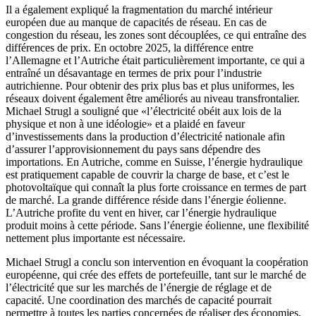
Il a également expliqué la fragmentation du marché intérieur
européen due au manque de capacités de réseau. En cas de
congestion du réseau, les zones sont découplées, ce qui entraîne des
différences de prix. En octobre 2025, la différence entre
l’Allemagne
et
l’Autriche
était particulièrement importante, ce qui a
entraîné un désavantage en termes de prix pour l’industrie
autrichienne. Pour obtenir des prix plus bas et plus uniformes, les
réseaux doivent également être améliorés au niveau transfrontalier.
Michael
Strugl a souligné que «l’électricité obéit aux lois de la
physique et non à une idéologie» et a plaidé en faveur
d’investissements dans la production d’électricité nationale afin
d’assurer l’approvisionnement du pays sans dépendre des
importations. En
Autriche,
comme en
Suisse,
l’énergie hydraulique
est pratiquement capable de couvrir la charge de base, et c’est le
photo­voltaïque qui connaît la plus forte croissance en termes de part
de marché. La grande différence réside dans l’énergie éolienne.
L’Autriche
profite du vent en hiver, car l’énergie hydraulique
produit moins à cette période. Sans l’énergie éolienne, une flexibilité
nettement plus importante est nécessaire.
Michael Strugl a conclu son intervention en évoquant la coopération
européenne, qui crée des effets de portefeuille, tant sur le marché de
l’électricité que sur les marchés de l’énergie de réglage et de
capacité. Une coordination des marchés de capacité pourrait
permettre à toutes les parties concernées de réaliser des économies,