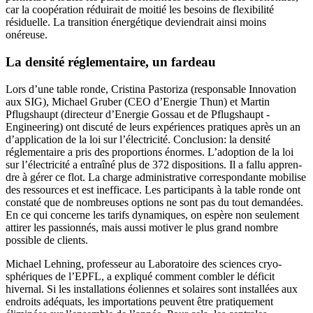
car la coopération réduirait de moitié les besoins de flexibilité
résiduelle. La transition énergétique deviendrait ainsi moins
onéreuse.
La densité réglementaire, un fardeau
Lors d’une table ronde,
Cristina
Pastoriza
(responsable Innovation
aux SIG),
Michael
Gruber
(CEO d’Energie Thun) et
Martin
Pflugshaupt
­(directeur
d’Energie
Gossau
et de
Pflugshaupt
­
Engineering)
ont discuté de leurs expériences pratiques après un an
d’application de la loi sur l’électricité. Conclusion: la densité
réglementaire a pris des proportions énormes. L’adoption de la loi
sur l’électricité a entraîné plus de 372 dispositions. Il a fallu appren­
dre à gérer ce flot. La charge administrative correspondante mobilise
des ressources et est inefficace. Les participants à la table ronde ont
constaté que de nombreuses options ne sont pas du tout demandées.
En ce qui concerne les tarifs dynamiques, on espère non seulement
attirer les passionnés, mais aussi motiver le plus grand nombre
possible de clients.
Michael Lehning, professeur au
Laboratoire
des sciences cryo­
sphériques de l’EPFL, a expliqué comment combler le déficit
hivernal. Si les installations éoliennes et solaires sont installées aux
endroits adéquats, les importations peuvent être pratiquement