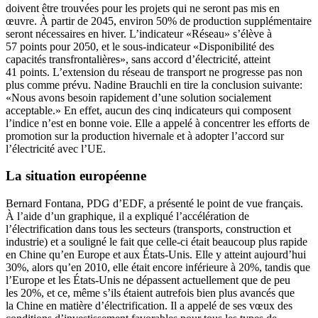
doivent être trouvées pour les projets qui ne seront pas mis en
œuvre. À partir de 2045, environ 50% de production supplémentaire
seront nécessaires en hiver. L’indicateur «Réseau» s’élève à
57 points pour 2050, et le sous-­indicateur «Disponibilité des
capacités transfrontalières», sans accord d’électricité, atteint
41 points. L’extension du réseau de transport ne progresse pas non
plus comme prévu.
Nadine
Brauchli
en tire la conclusion suivante:
«Nous avons besoin rapidement d’une solution socialement
acceptable.» En effet, aucun des cinq indicateurs qui composent
l’indice n’est en bonne voie. Elle a appelé à concentrer les efforts de
promotion sur la production hivernale et à adopter l’accord sur
l’électricité avec l’UE.
La situation européenne
Bernard Fontana, PDG d’EDF, a présenté le point de vue français.
À l’aide d’un graphique, il a expliqué l’accélération de
l’électrification dans tous les secteurs (transports, construction et
industrie) et a souligné le fait que celle-ci était beaucoup plus rapide
en Chine qu’en Europe et aux États-Unis. Elle y atteint aujourd’hui
30%, alors qu’en 2010, elle était encore inférieure à 20%, tandis que
l’Europe et les États-Unis ne dépassent actuellement que de peu
les 20%, et ce, même s’ils étaient autrefois bien plus avancés que
la Chine en matière d’électrification. Il a appelé de ses vœux des