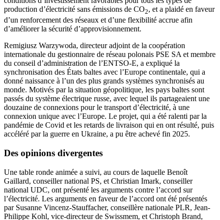
conditions d’investissement favorables pour tous les types de
production d’électricité sans émissions de CO
, et a plaidé en faveur
2
d’un renforcement des réseaux et d’une flexibilité accrue afin
d’améliorer la sécurité d’approvisionnement.
Remigiusz
Warzywoda
, directeur adjoint de la coopération
internationale du gestionnaire de réseau polonais PSE SA et membre
du conseil d’administration de
l’ENTSO-E
, a expliqué la
synchronisation des États baltes avec
l’Europe
continentale, qui a
donné naissance à l’un des plus grands systèmes synchronisés au
monde. Motivés par la situation géo­politique, les pays baltes sont
passés du système électrique russe, avec lequel ils partageaient une
douzaine de connexions pour le transport d’électricité, à une
connexion unique avec
l’Europe.
Le projet, qui a été ralenti par la
pandémie de Covid et les retards de livraison qui en ont résulté, puis
accéléré par la guerre en
Ukraine,
a pu être achevé fin 2025.
Des opinions divergentes
Une table ronde animée a suivi, au cours de laquelle
Benoît
Gaillard,
conseiller national PS, et
Christian
Imark, conseiller
national UDC, ont présenté les arguments contre l’accord sur
l’électricité. Les arguments en faveur de l’accord ont été présentés
par
Susanne
Vincenz
-­
Stauffacher
, conseillère nationale PLR, Jean-
Philippe
Kohl, vice-directeur de
Swissmem
, et
Christoph
Brand,