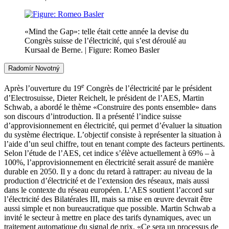
«Mind the Gap»: telle était cette année la devise du
Congrès
suisse
de l’électricité, qui s’est déroulé au
Kursaal
de Berne.
| Figure:
Romeo
Basler
Radomír Novotný
e
Après l’ouverture du 19
Congrès
de l’électricité par le président
d’Electrosuisse
,
Dieter
Reichelt
, le président de l’AES,
Martin
Schwab, a abordé le thème «Construire des ponts ensemble» dans
son discours d’introduction. Il a présenté l’indice suisse
d’approvisionnement en électricité, qui permet d’évaluer la situation
du système électrique. L’objectif consiste à représenter la situation à
l’aide d’un seul chiffre, tout en tenant compte des facteurs pertinents.
Selon l’étude de l’AES, cet indice s’élève actuellement à 69% – à
100%, l’approvisionnement en électricité serait assuré de manière
durable en 2050. Il y a donc du retard à rattraper: au niveau de la
production d’électricité et de l’extension des réseaux, mais aussi
dans le contexte du réseau européen. L’AES soutient l’accord sur
l’électricité des
Bilatérales III
, mais sa mise en œuvre devrait être
aussi simple et non bureau­cratique que possible.
Martin
Schwab a
invité le secteur à mettre en place des tarifs dynamiques, avec un
traitement automatique du signal de prix. «Ce sera un processus de