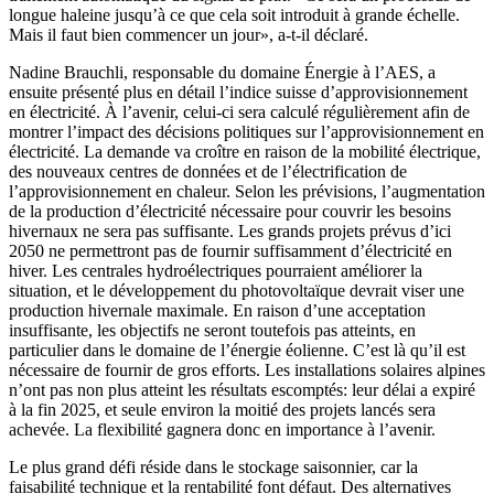
longue haleine jusqu’à ce que cela soit introduit à grande échelle.
Mais il faut bien commencer un jour», a-t-il déclaré.
Nadine Brauchli, responsable du domaine ­Énergie à l’AES, a
ensuite présenté plus en détail l’indice suisse d’approvisionnement
en électricité. À l’avenir, celui-ci sera calculé régulièrement afin de
montrer l’impact des décisions politiques sur l’approvisionnement en
électricité. La demande va croître en raison de la mobilité électrique,
des nouveaux centres de données et de l’électrification de
l’approvisionnement en chaleur. Selon les prévisions, l’augmentation
de la production d’électricité nécessaire pour couvrir les besoins
hivernaux ne sera pas suffisante. Les grands projets prévus d’ici
2050 ne permettront pas de fournir suffisamment d’électricité en
hiver. Les centrales hydro­électriques pourraient améliorer la
situation, et le développement du photovoltaïque devrait viser une
production hivernale maximale. En raison d’une acceptation
insuffisante, les objectifs ne seront toutefois pas atteints, en
particulier dans le domaine de l’énergie éolienne. C’est là qu’il est
nécessaire de fournir de gros efforts. Les installations solaires alpines
n’ont pas non plus atteint les résultats escomptés: leur délai a expiré
à la fin 2025, et seule environ la moitié des projets lancés sera
achevée. La flexibilité gagnera donc en importance à l’avenir.
Le plus grand défi réside dans le stockage saisonnier, car la
faisabilité technique et la rentabilité font défaut. Des alternatives