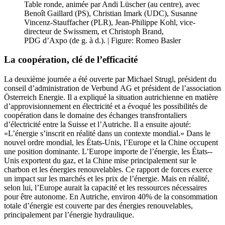
Table ronde, animée par Andi Lüscher (au centre), avec
Benoît
Gaillard
(PS),
Christian
Imark (UDC),
Susanne
Vincenz-
Stauffacher
(PLR), Jean-­Philippe Kohl, vice-­
directeur
de Swissmem, et
Christoph
Brand,
PDG d’Axpo
(de g. à d.).
|
Figure: Romeo Basler
La coopération, clé de l’efficacité
La deuxième journée a été ouverte par
Michael
Strugl, président du
conseil d’administration de Verbund AG et président de l’association
Österreich Energie. Il a expliqué la situation autrichienne en matière
d’approvisionnement en électricité et a évoqué les possibilités de
coopération dans le domaine des échanges transfrontaliers
d’électricité entre la
Suisse
et
l’Autriche
. Il a ensuite ajouté:
«L’énergie s’inscrit en réalité dans un contexte mondial.» Dans le
nouvel ordre mondial, les États-­Unis,
l’Europe
et la
Chine
occupent
une position dominante. L’Europe importe de l’énergie, les États-­
Unis exportent du gaz, et la
Chine
mise principalement sur le
charbon et les énergies renouvelables. Ce rapport de forces exerce
un impact sur les marchés et les prix de l’énergie. Mais en réalité,
selon lui,
l’Europe
aurait la capacité et les ressources nécessaires
pour être autonome. En
Autriche
, environ 40% de la consommation
totale d’énergie est couverte par des énergies renouvelables,
principalement par l’énergie hydraulique.