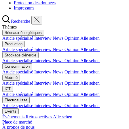
Protection des données
Impressum
Recherche
Thèmes
Réseaux énergétiques
Article spécialisé
Interview
News
Opinion
Alle sehen
Production
Article spécialisé
Interview
News
Opinion
Alle sehen
Stockage d'énergie
Article spécialisé
Interview
News
Opinion
Alle sehen
Consommation
Article spécialisé
Interview
News
Opinion
Alle sehen
Mobilité
Article spécialisé
Interview
News
Opinion
Alle sehen
ICT
Article spécialisé
Interview
News
Opinion
Alle sehen
Electrosuisse
Article spécialisé
Interview
News
Opinion
Alle sehen
Events
Événements
Rétrospectives
Alle sehen
Place de marché
À propos de nous