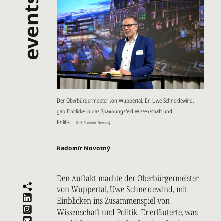
events
Der Oberbürgermeister von Wuppertal, Dr. Uwe Schneidewind,
gab Einblicke in das Spannungsfeld Wissenschaft und
Politik.
| Bild: Radomír Novotný
Radomír Novotný
Den Auftakt machte der Oberbürgermeister
von Wuppertal, Uwe Schneidewind, mit
Einblicken ins Zusammenspiel von
Wissenschaft und Politik. Er erläuterte, was