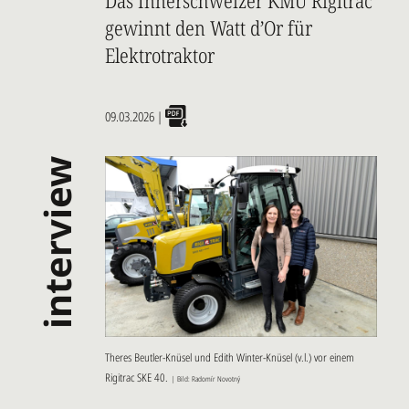
Das Innerschweizer KMU Rigitrac
gewinnt den Watt d’Or für
Elektrotraktor
09.03.2026
|
interview
Theres Beutler-Knüsel und Edith Winter-Knüsel (v.l.) vor einem
Rigitrac SKE 40.
|
Bild: Radomír Novotný