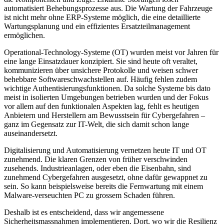
automatisiert Behebungsprozesse aus. Die Wartung der Fahrzeuge
ist nicht mehr ohne ERP-Systeme möglich, die eine detaillierte
Wartungsplanung und ein effizientes Ersatzteilmanagement
ermöglichen.
Operational-Technology-Systeme (OT) wurden meist vor Jahren für
eine lange Einsatzdauer konzipiert. Sie sind heute oft veraltet,
kommunizieren über unsichere Protokolle und weisen schwer
behebbare Softwareschwachstellen auf. Häufig fehlen zudem
wichtige Authentisierungsfunktionen. Da solche Systeme bis dato
meist in isolierten Umgebungen betrieben wurden und der Fokus
vor allem auf den funktionalen Aspekten lag, fehlt es heutigen
Anbietern und Herstellern am Bewusstsein für Cybergefahren –
ganz im Gegensatz zur IT-Welt, die sich damit schon lange
auseinandersetzt.
Digitalisierung und Automatisierung vernetzen heute IT und OT
zunehmend. Die klaren Grenzen von früher verschwinden
zusehends. Industrieanlagen, oder eben die Eisenbahn, sind
zunehmend Cybergefahren ausgesetzt, ohne dafür gewappnet zu
sein. So kann beispielsweise bereits die Fernwartung mit einem
Malware-verseuchten PC zu grossem Schaden führen.
Deshalb ist es entscheidend, dass wir angemessene
Sicherheitsmassnahmen implementieren. Dort, wo wir die Resilienz