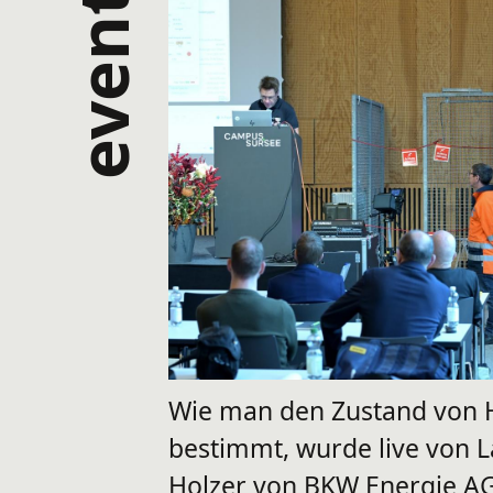
events
Wie man den Zustand von 
bestimmt, wurde live von 
Holzer von BKW Energie A