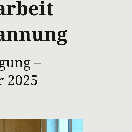
arbeit
pannung
gung –
r 2025