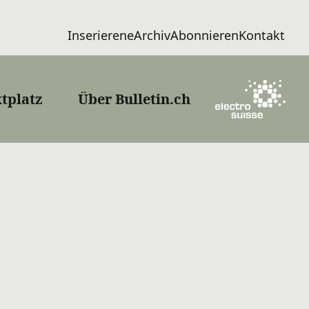
Inserieren
eArchiv
Abonnieren
Kontakt
tplatz
Über Bulletin.ch