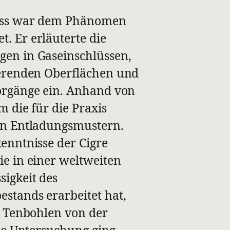
ross war dem Phänomen
. Er erläuterte die
gen in Gaseinschlüssen,
ierenden Oberflächen und
Vorgänge ein. Anhand von
m die für die Praxis
von Entladungsmustern.
kenntnisse der Cigre
ie in einer weltweiten
igkeit des
stands erarbeitet hat,
an Tenbohlen von der
Die Untersuchung ging