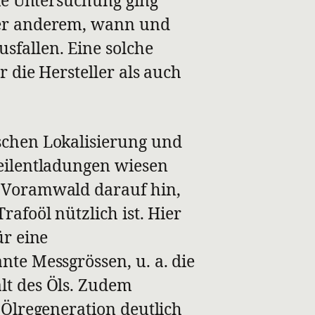
ter anderem, wann und
fallen. Eine solche
r die Hersteller als auch
schen Lokalisierung und
eilentladungen wiesen
 Voramwald darauf hin,
rafoöl nützlich ist. Hier
ür eine
nte Messgrössen, u. a. die
lt des Öls. Zudem
 Ölregeneration deutlich