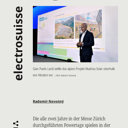
electrosuisse
Gian Paolo Lardi stellte das alpine Projekt Madrisa Solar oberhalb
von Klosters vor.
| Bild: Radomír Novotný
Radomír Novotný
Die alle zwei Jahre in der Messe Zürich
durchgeführten Powertage spielen in der