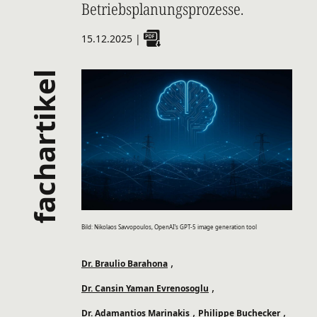
Betriebsplanungsprozesse.
15.12.2025
|
fachartikel
Bild: Nikolaos Savvopoulos, OpenAI’s GPT-5 image generation tool
,
Dr. Braulio Barahona
,
Dr. Cansin Yaman Evrenosoglu
,
,
Dr. Adamantios Marinakis
Philippe Buchecker