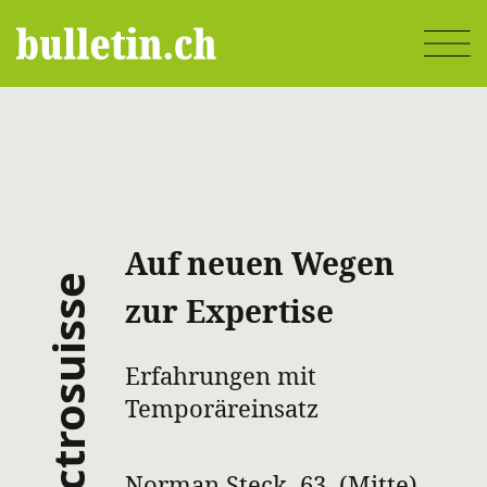
Direkt
zum
Inhalt
Auf neuen Wegen
electrosuisse
zur Expertise
Erfahrungen mit
Temporäreinsatz
Norman Steck, 63, (Mitte)