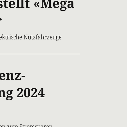
tellt «Mega
r
lektrische Nutzfahrzeuge
enz-
ng 2024
gen zum Stromsparen