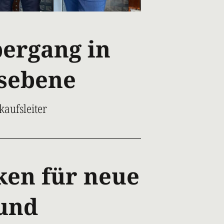
ergang in
sebene
aufsleiter
ken für neue
und