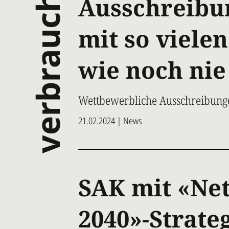
verbrauch
Ausschreibu
mit so viele
wie noch nie
Wettbewerbliche Ausschreibun
21.02.2024 | News
SAK mit «Net
2040»-Strate