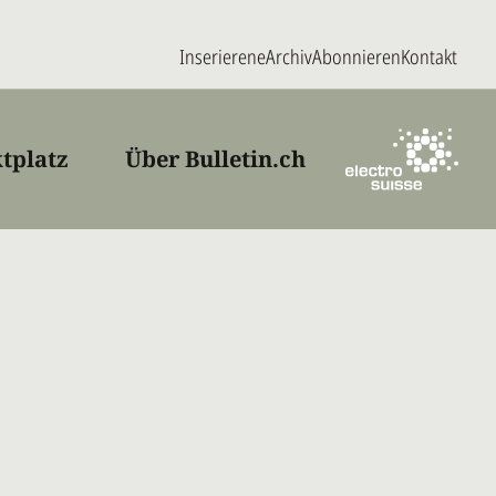
Inserieren
eArchiv
Abonnieren
Kontakt
tplatz
Über Bulletin.ch